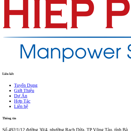
Liên kết
Tuyển Dụng
Giới Thiệu
Dự Án
Hợp Tác
Liên hệ
Thông tin
Số 492/1/12 đường 30/4, phường Rạch Dừa, TP Vũng Tàu, tỉnh Bà