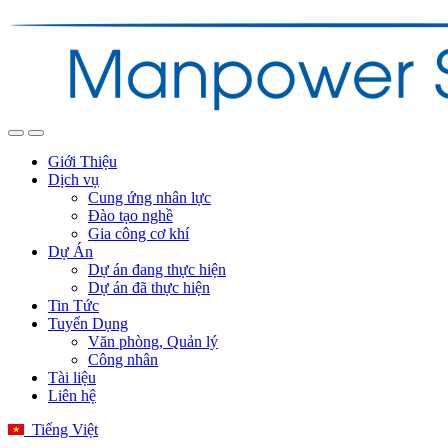
Giới Thiệu
Dịch vụ
Cung ứng nhân lực
Đào tạo nghề
Gia công cơ khí
Dự Án
Dự án đang thực hiện
Dự án đã thực hiện
Tin Tức
Tuyển Dụng
Văn phòng, Quản lý
Công nhân
Tài liệu
Liên hệ
Tiếng Việt