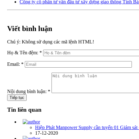
Công ty cổ phần tư vấn đầu tư xây dựng giao thông Tỉnh Bà 
Viết bình luận
Chú ý:
Không sử dụng các mã lệnh HTML!
Họ & Tên đệm:
*
Email:
*
Nội dung bình luận:
*
Tiếp tục
Tin liên quan
Hiệp Phát Manpower Supply cần tuyển 01 Giám sát 
17-12-2020