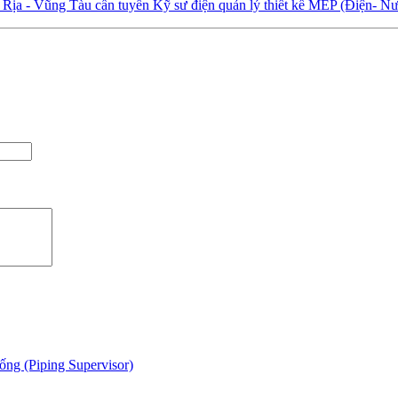
Rịa - Vũng Tàu cần tuyển Kỹ sư điện quản lý thiết kế MEP (Điện- N
ống (Piping Supervisor)