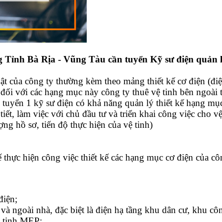
ỉnh Bà Rịa - Vũng Tàu cần tuyển Kỹ sư điện quản l
uật của công ty thường kèm theo mảng thiết kế cơ điện (đi
i với các hạng mục này công ty thuê vệ tinh bên ngoài th
 tuyển 1 kỹ sư điện có khả năng quản lý thiết kế hạng mụ
ết, làm việc với chủ đầu tư và triển khai công việc cho vệ
ng hồ sơ, tiến độ thực hiện của vệ tinh)
ế thực hiện công việc thiết kế các hạng mục cơ điện của cô
điện;
 và ngoài nhà, đặc biệt là điện hạ tầng khu dân cư, khu cô
ệ tinh MEP;