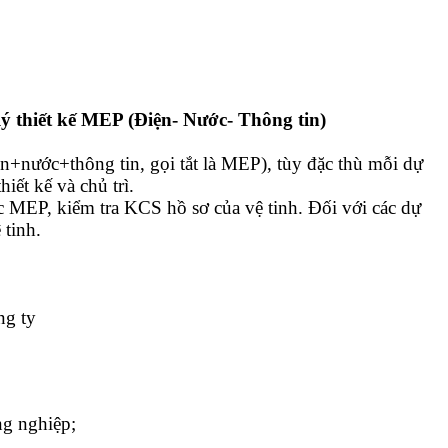
ý thiết kế MEP (Điện- Nước- Thông tin)
ện+nước+thông tin, gọi tắt là MEP), tùy đặc thù mỗi dự
iết kế và chủ trì.
c MEP, kiểm tra KCS hồ sơ của vệ tinh. Đối với các dự
 tinh.
ng ty
ng nghiệp;