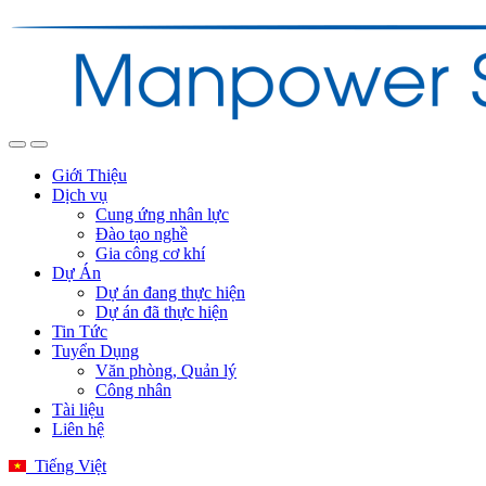
Giới Thiệu
Dịch vụ
Cung ứng nhân lực
Đào tạo nghề
Gia công cơ khí
Dự Án
Dự án đang thực hiện
Dự án đã thực hiện
Tin Tức
Tuyển Dụng
Văn phòng, Quản lý
Công nhân
Tài liệu
Liên hệ
Tiếng Việt