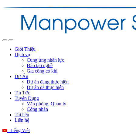
Giới Thiệu
Dịch vụ
Cung ứng nhân lực
Đào tạo nghề
Gia công cơ khí
Dự Án
Dự án đang thực hiện
Dự án đã thực hiện
Tin Tức
Tuyển Dụng
Văn phòng, Quản lý
Công nhân
Tài liệu
Liên hệ
Tiếng Việt